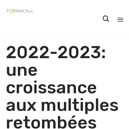

Sk
2022-2023:
to
co
une
croissance
aux multiples
retombées