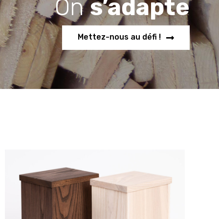
On
s’adapte
Mettez-nous au défi !