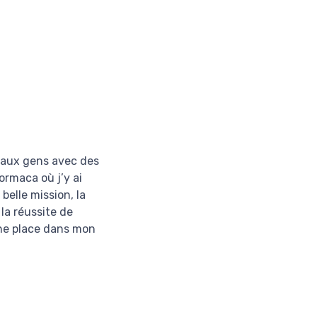
t aux gens avec des
Formaca où j’y ai
belle mission, la
la réussite de
 une place dans mon

« Chez Teknion, nous nous efforço
encourageant les entreprises du mi
collaboration avec Formaca n’est pas no
en les supportant dans l’organisation pou