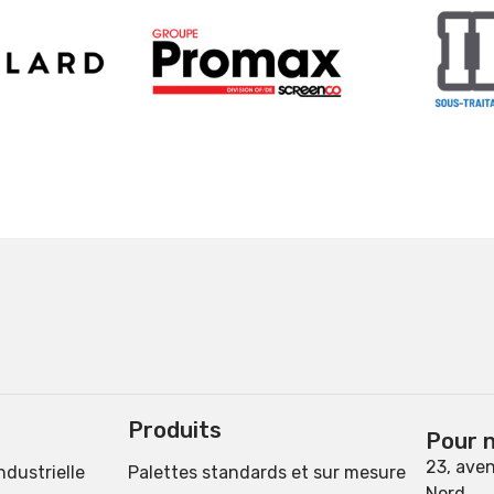
Produits
Pour n
23, aven
ndustrielle
Palettes standards et sur mesure
Nord