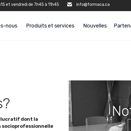
h15 et vendredi de 7h45 à 11h45
info@formaca.ca
s-nous
Produits et services
Nouvelles
Parten
s?
No
lucratif dont la
n socioprofessionnelle