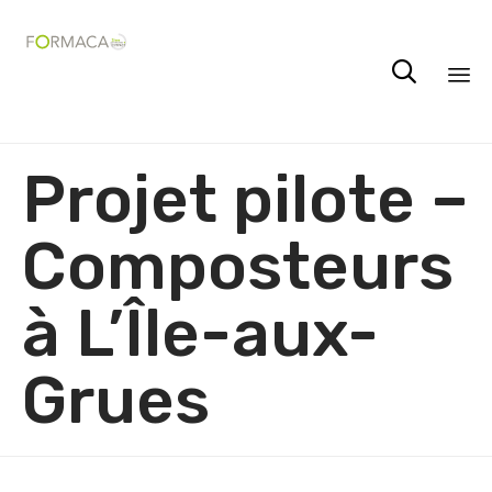

Sk
Projet pilote –
to
co
Composteurs
à L’Île-aux-
Grues